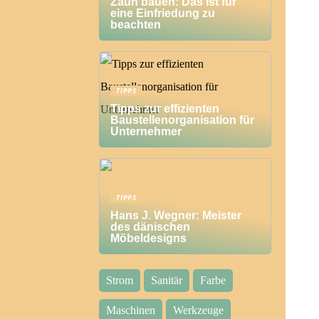
Zaun bauen: Das ist für
eine Einfriedung zu
beachten
TIPPS
Tipps zur effizienten
Baustellenorganisation für
Unternehmer
TIPPS
Hans J. Wegner: Meister
des dänischen
Möbeldesigns
Strom
Sanitär
Farbe
Maschinen
Werkzeuge