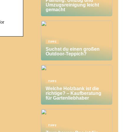
Planung: Umzug und
Umzugsreinigung leicht
gemacht
or
TIPPS
Suchst du einen großen
Outdoor-Teppich?
TIPPS
Welche Holzbank ist die
richtige? – Kaufberatung
für Gartenliebhaber
TIPPS