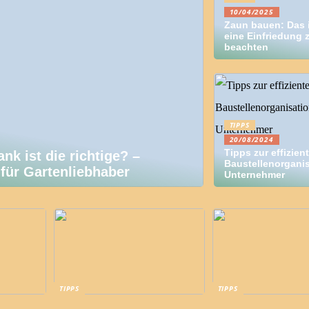
10/04/2025
Zaun bauen: Das i
eine Einfriedung 
beachten
TIPPS
20/08/2024
Tipps zur effizien
nk ist die richtige? –
Baustellenorganis
für Gartenliebhaber
Unternehmer
TIPPS
TIPPS