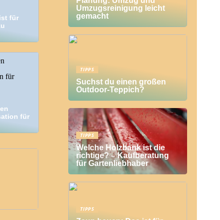
Planung: Umzug und
Umzugsreinigung leicht
gemacht
st für
zu
TIPPS
Suchst du einen großen
Outdoor-Teppich?
ten
ation für
TIPPS
Welche Holzbank ist die
richtige? – Kaufberatung
für Gartenliebhaber
TIPPS