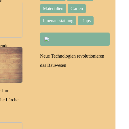
e
Materialien
Garten
Innenausstattung
Tipps
sende
Neue Technologien revolutionieren
das Bauwesen
r Ihre
che Lärche