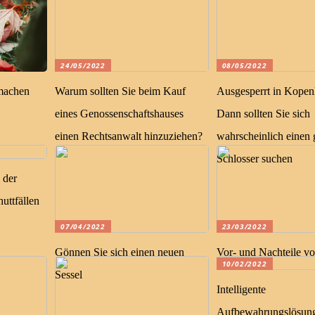
24/05/2022
08/05/2022
 machen
Warum sollten Sie beim Kauf
Ausgesperrt in Kope
eines Genossenschaftshauses
Dann sollten Sie sich
einen Rechtsanwalt hinzuziehen?
wahrscheinlich einen 
Schlosser suchen
 der
uttfällen
07/04/2022
23/03/2022
Gönnen Sie sich einen neuen
Vor- und Nachteile vo
10/02/2022
Sessel
Intelligente
Aufbewahrungslösung