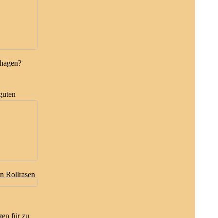
nhagen?
guten
n Rollrasen
en für zu