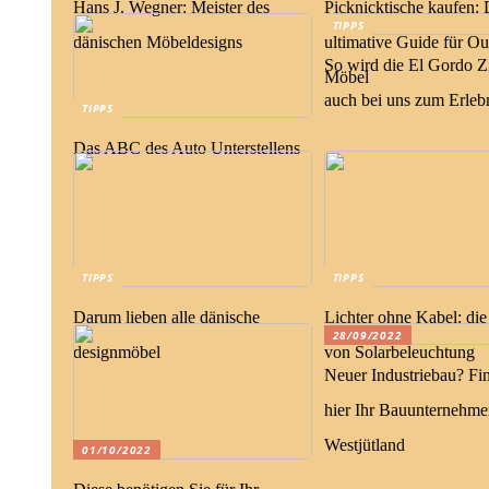
Hans J. Wegner: Meister des
Picknicktische kaufen: 
TIPPS
dänischen Möbeldesigns
ultimative Guide für Ou
So wird die El Gordo 
Möbel
auch bei uns zum Erleb
TIPPS
Das ABC des Auto Unterstellens
TIPPS
TIPPS
Darum lieben alle dänische
Lichter ohne Kabel: die
28/09/2022
designmöbel
von Solarbeleuchtung
Neuer Industriebau? Fi
hier Ihr Bauunternehme
Westjütland
01/10/2022