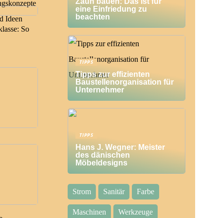
Zaun bauen: Das ist für
ngskonzepte
eine Einfriedung zu
beachten
nd Ideen
klasse: So
TIPPS
Tipps zur effizienten
Baustellenorganisation für
Unternehmer
TIPPS
Hans J. Wegner: Meister
des dänischen
Möbeldesigns
Strom
Sanitär
Farbe
Maschinen
Werkzeuge