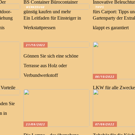
Der
BS Container Bürocontainer
Innovative Beleuchtu
WERKZEUGE
TIPPS
tdoor-
günstig kaufen und mehr
fürs Carport: Tipps u
Ziehung
Ein Leitfaden für Einsteiger in
Gartenparty der Extra
nis
Werkstattpressen
klappt es garantiert
21/10/2022
Gönnen Sie sich eine schöne
Terrasse aus Holz oder
Verbundwerkstoff
06/10/2022
 Vorteile
LKW für alle Zwecke
nden Sie
n in
23/09/2022
07/09/2022