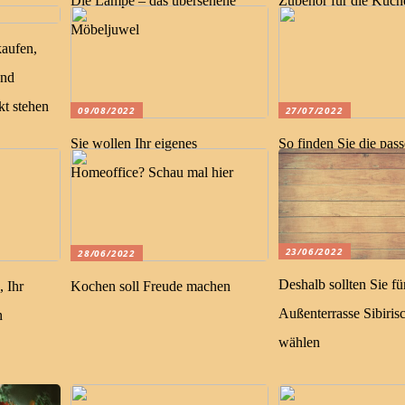
Die Lampe – das übersehene
Zubehör für die Küch
Möbeljuwel
aufen,
und
kt stehen
09/08/2022
27/07/2022
Sie wollen Ihr eigenes
So finden Sie die pas
Homeoffice? Schau mal hier
Unterkunft
23/06/2022
28/06/2022
Deshalb sollten Sie fü
 Ihr
Kochen soll Freude machen
Außenterrasse Sibiris
n
wählen