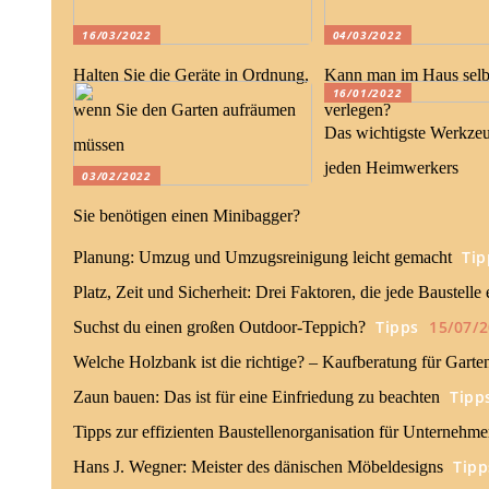
16/03/2022
04/03/2022
Halten Sie die Geräte in Ordnung,
Kann man im Haus selb
16/01/2022
wenn Sie den Garten aufräumen
verlegen?
Das wichtigste Werkzeu
müssen
jeden Heimwerkers
03/02/2022
Sie benötigen einen Minibagger?
Tip
Planung: Umzug und Umzugsreinigung leicht gemacht
Platz, Zeit und Sicherheit: Drei Faktoren, die jede Baustelle
Tipps
15/07/
Suchst du einen großen Outdoor-Teppich?
Welche Holzbank ist die richtige? – Kaufberatung für Garte
Tipp
Zaun bauen: Das ist für eine Einfriedung zu beachten
Tipps zur effizienten Baustellenorganisation für Unternehme
Tipp
Hans J. Wegner: Meister des dänischen Möbeldesigns