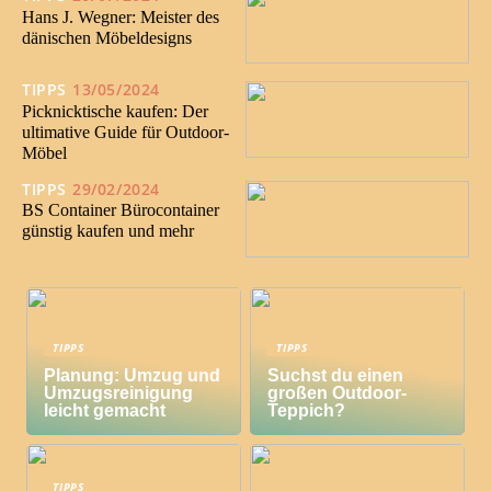
Hans J. Wegner: Meister des
dänischen Möbeldesigns
TIPPS
13/05/2024
Picknicktische kaufen: Der
ultimative Guide für Outdoor-
Möbel
TIPPS
29/02/2024
BS Container Bürocontainer
günstig kaufen und mehr
TIPPS
TIPPS
Planung: Umzug und
Suchst du einen
Umzugsreinigung
großen Outdoor-
leicht gemacht
Teppich?
TIPPS