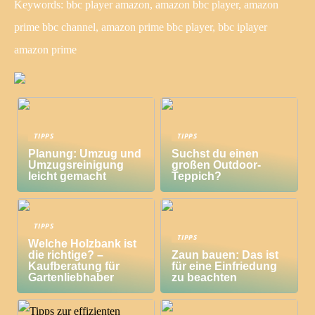
Keywords: bbc player amazon, amazon bbc player, amazon
prime bbc channel, amazon prime bbc player, bbc iplayer
amazon prime
TIPPS
TIPPS
Planung: Umzug und
Suchst du einen
Umzugsreinigung
großen Outdoor-
leicht gemacht
Teppich?
TIPPS
TIPPS
Welche Holzbank ist
die richtige? –
Zaun bauen: Das ist
Kaufberatung für
für eine Einfriedung
Gartenliebhaber
zu beachten