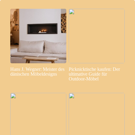
Hans J. Wegner: Meister des
Picknicktische kaufen: Der
dänischen Möbeldesigns
ultimative Guide für
Outdoor-Möbel