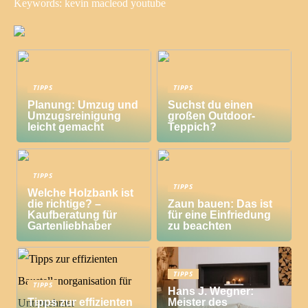
Keywords: kevin macleod youtube
TIPPS
TIPPS
Planung: Umzug und
Suchst du einen
Umzugsreinigung
großen Outdoor-
leicht gemacht
Teppich?
TIPPS
TIPPS
Welche Holzbank ist
die richtige? –
Zaun bauen: Das ist
Kaufberatung für
für eine Einfriedung
Gartenliebhaber
zu beachten
TIPPS
TIPPS
Hans J. Wegner:
Tipps zur effizienten
Meister des