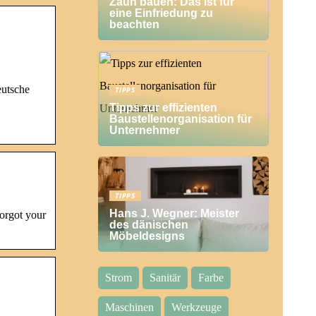
Zaun bauen: Das ist für
eine Einfriedung zu
beachten
utsche
TIPPS
Tipps zur effizienten
Baustellenorganisation für
Unternehmer
TIPPS
Hans J. Wegner: Meister
orgot your
des dänischen
Möbeldesigns
Strom
Sanitär
Farbe
Maschinen
Werkzeuge