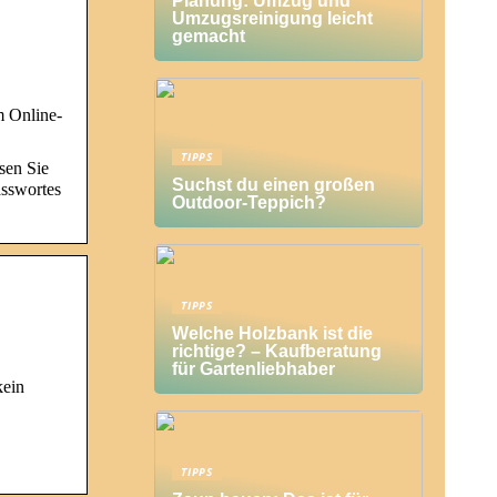
Planung: Umzug und
Umzugsreinigung leicht
gemacht
m Online-
TIPPS
sen Sie
Suchst du einen großen
asswortes
Outdoor-Teppich?
TIPPS
Welche Holzbank ist die
richtige? – Kaufberatung
für Gartenliebhaber
kein
TIPPS