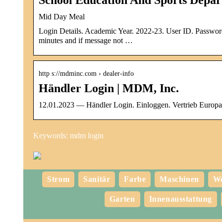
Mid Day Meal
Login Details. Academic Year. 2022-23. User ID. Passwo
minutes and if message not …
http s://mdminc.com › dealer-info
Händler Login | MDM, Inc.
12.01.2023 — Händler Login. Einloggen.
Vertrieb
Europa,
Keywords: mdm login
Strom
Sanitär
Farbe
Maschinen
We
Garten
Innenausstattung