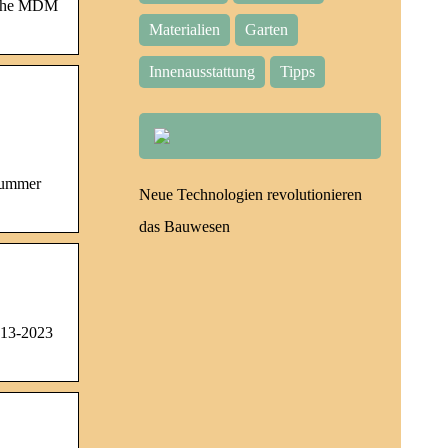
o the MDM
Materialien
Garten
Innenausstattung
Tipps
nummer
Neue Technologien revolutionieren
das Bauwesen
013-2023