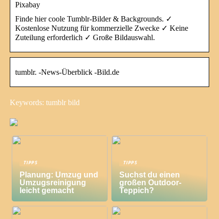
Pixabay
Finde hier coole Tumblr-Bilder & Backgrounds. ✓
Kostenlose Nutzung für kommerzielle Zwecke ✓ Keine
Zuteilung erforderlich ✓ Große Bildauswahl.
tumblr. -News-Überblick -Bild.de
Keywords: tumblr bild
TIPPS
TIPPS
Planung: Umzug und
Suchst du einen
Umzugsreinigung
großen Outdoor-
leicht gemacht
Teppich?