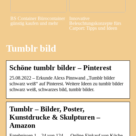
BS Container Bürocontainer
Innovative
günstig kaufen und mehr
Beleuchtungskonzepte fürs
Carport: Tipps und Ideen
Tumblr bild
Schöne tumblr bilder – Pinterest
25.08.2022 – Erkunde Alexs Pinnwand „Tumblr bilder
schwarz weiß“ auf Pinterest. Weitere Ideen zu tumblr bilder
schwarz weiß, schwarzes bild, tumblr bilder.
Tumblr – Bilder, Poster,
Kunstdrucke & Skulpturen –
Amazon
Ergebnissen 1 – 24 von 124 — Online-Einkauf von Küche,