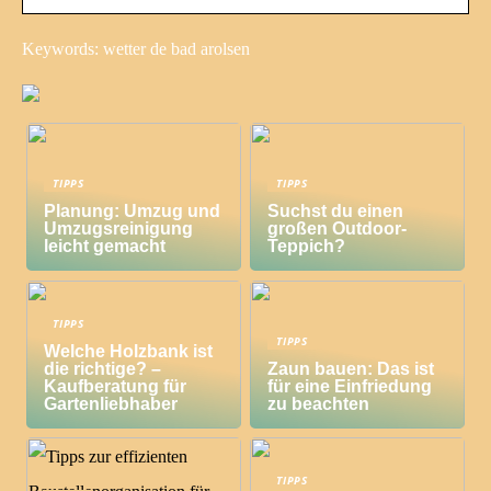
Keywords: wetter de bad arolsen
TIPPS
TIPPS
Planung: Umzug und
Suchst du einen
Umzugsreinigung
großen Outdoor-
leicht gemacht
Teppich?
TIPPS
TIPPS
Welche Holzbank ist
die richtige? –
Zaun bauen: Das ist
Kaufberatung für
für eine Einfriedung
Gartenliebhaber
zu beachten
TIPPS