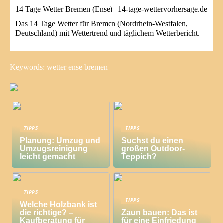
14 Tage Wetter Bremen (Ense) | 14-tage-wettervorhersage.de
Das 14 Tage Wetter für Bremen (Nordrhein-Westfalen,
Deutschland) mit Wettertrend und täglichem Wetterbericht.
Keywords: wetter ense bremen
TIPPS
TIPPS
Planung: Umzug und
Suchst du einen
Umzugsreinigung
großen Outdoor-
leicht gemacht
Teppich?
TIPPS
TIPPS
Welche Holzbank ist
die richtige? –
Zaun bauen: Das ist
Kaufberatung für
für eine Einfriedung