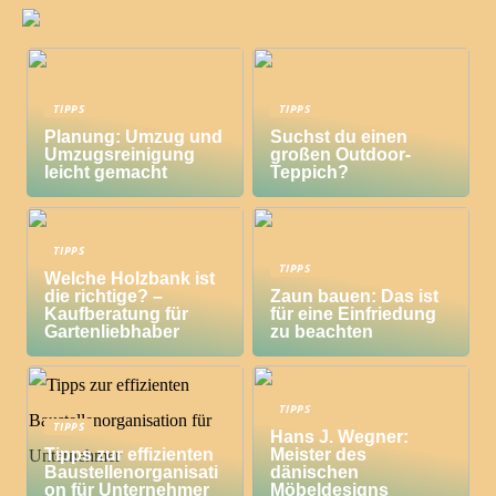
TIPPS
TIPPS
Planung: Umzug und
Suchst du einen
Umzugsreinigung
großen Outdoor-
leicht gemacht
Teppich?
TIPPS
TIPPS
Welche Holzbank ist
die richtige? –
Zaun bauen: Das ist
Kaufberatung für
für eine Einfriedung
Gartenliebhaber
zu beachten
TIPPS
TIPPS
Hans J. Wegner:
Tipps zur effizienten
Meister des
Baustellenorganisati
dänischen
on für Unternehmer
Möbeldesigns