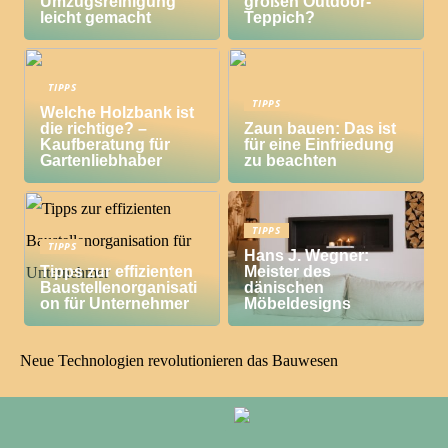
Umzugsreinigung
großen Outdoor-
leicht gemacht
Teppich?
TIPPS
TIPPS
Welche Holzbank ist
die richtige? –
Zaun bauen: Das ist
Kaufberatung für
für eine Einfriedung
Gartenliebhaber
zu beachten
TIPPS
TIPPS
Hans J. Wegner:
Tipps zur effizienten
Meister des
Baustellenorganisati
dänischen
on für Unternehmer
Möbeldesigns
Neue Technologien revolutionieren das Bauwesen