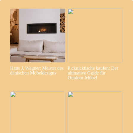
Hans J. Wegner: Meister des
Picknicktische kaufen: Der
dänischen Möbeldesigns
ultimative Guide für
Outdoor-Möbel