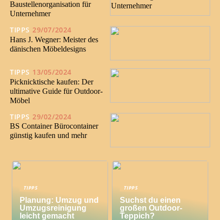
Baustellenorganisation für
Unternehmer
TIPPS
29/07/2024
Hans J. Wegner: Meister des
dänischen Möbeldesigns
TIPPS
13/05/2024
Picknicktische kaufen: Der
ultimative Guide für Outdoor-
Möbel
TIPPS
29/02/2024
BS Container Bürocontainer
günstig kaufen und mehr
TIPPS
TIPPS
Planung: Umzug und
Suchst du einen
Umzugsreinigung
großen Outdoor-
leicht gemacht
Teppich?