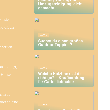
Planung: Umzug und
Umzugsreinigung leicht
gemacht
itesten
nd oft die
TIPPS
Suchst du einen großen
Outdoor-Teppich?
cherlich
on abhängt,
TIPPS
Welche Holzbank ist die
h Hause
richtige? – Kaufberatung
für Gartenliebhaber
ernativ
aket an eine
TIPPS