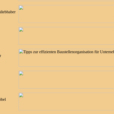
nliebhaber
r
öbel