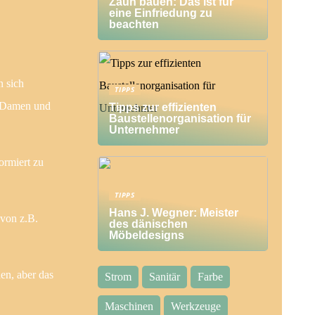
Zaun bauen: Das ist für
eine Einfriedung zu
beachten
n sich
TIPPS
r Damen und
Tipps zur effizienten
Baustellenorganisation für
Unternehmer
ormiert zu
TIPPS
Hans J. Wegner: Meister
 von z.B.
des dänischen
Möbeldesigns
en, aber das
Strom
Sanitär
Farbe
Maschinen
Werkzeuge