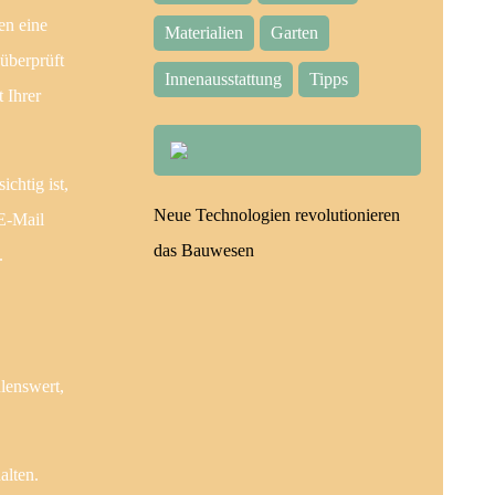
en eine
Materialien
Garten
 überprüft
Innenausstattung
Tipps
 Ihrer
chtig ist,
Neue Technologien revolutionieren
E-Mail
das Bauwesen
.
hlenswert,
alten.